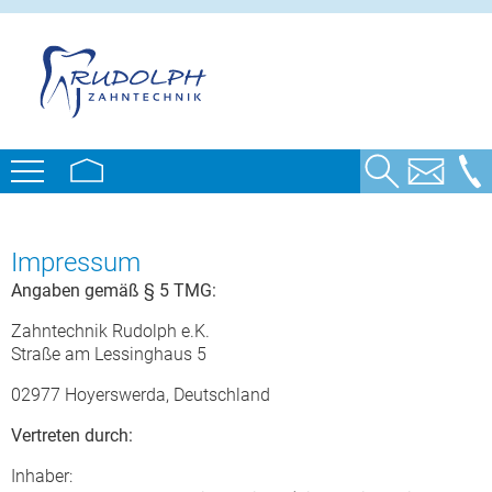
Menü
AKTUELLES
für ZAHNÄRZTE
Impressum
SEMINARE
EXAKT WAS ICH BRAUCHE
für PATIENTEN
Angaben gemäß § 5 TMG:
SPEZIALITÄTEN
PRAXISSERVICE
EXAKT WAS ICH BRAUCHE
Zahntechnik Rudolph e.K.
RUDOLPH
TAP® -SCHIENEN
Straße am Lessinghaus 5
MATERIALIEN
BERATUNG & SERVICE
VALPLAST
KARRIERE
ÜBER UNS
02977 Hoyerswerda, Deutschland
QUALITÄT & GARANTIE
MATERIALIEN
PEEK
IHRE ANSPRECHPARTNER
Vertreten durch:
2-JAHRES-GARANTIE
CODIAGNOSTIX
HISTORIE
Inhaber: