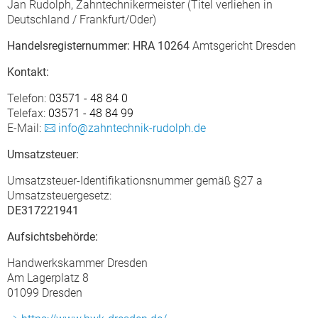
Jan Rudolph, Zahntechnikermeister (Titel verliehen in
ZERTIFIZIERUNG
Deutschland / Frankfurt/Oder)
25 JAHRE COMPEDENT-MITGLIEDSCHAFT
Handelsregisternummer: HRA 10264
Amtsgericht Dresden
SÄCHSISCHER MEILENSTEIN
Kontakt:
Telefon:
03571 - 48 84 0
Telefax:
03571 - 48 84 99
E-Mail:
info@zahntechnik-rudolph.de
Umsatzsteuer:
Umsatzsteuer-Identifikationsnummer gemäß §27 a
Umsatzsteuergesetz:
DE317221941
Aufsichtsbehörde:
Handwerkskammer Dresden
Am Lagerplatz 8
01099 Dresden